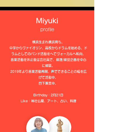
Miyuki
profile
横浜生まれ横浜育ち。
中学からヴァイオリン、高校からドラムを始める。ド
ラムとしてのバンド活動をへてヴォーカルへ転向。
音楽活動を休止後は会社員で、経理/経営企画を中心
に経験。
2019年より音楽活動再開。声でできること​の幅を広
げて活動中。
目下兼業中。
Birthday：2月21日
​Like：神社仏閣、アート、占い、料理