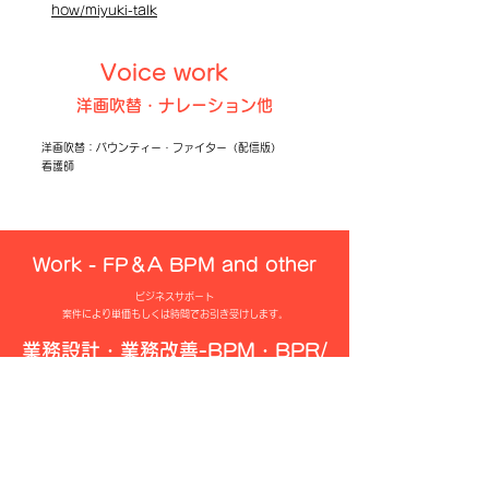
how/miyuki-talk
Voice work
​洋画吹替・ナレーション他
​洋画吹替：バウンティー・ファイター（配信版）
看護師
Work - FP＆A BPM and other
​​ビジネスサポート
案件により単価もしくは時間でお引き受けします。​
​業務設計・業務改善-BPM・BPR/
業務コンサルティング
ミドルオフィス・バックオフィス全体構築、経理業務フ
ロー構築、購買フロー構築など
​​経理規定、購買規定、販売規定など各種規定作成。
ベンチャーのバックオフィス立ち上げ、構築。現金主義