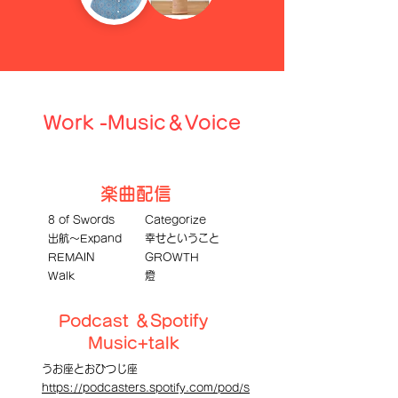
​Work -Music＆Voice
​楽曲配信
8 of Swords
Categorize
出航～Expand
幸せということ
REMAIN
GROWTH
Walk
燈
​Podcast ＆Spotify
Music+talk
うお座とおひつじ座
https://podcasters.spotify.com/pod/s