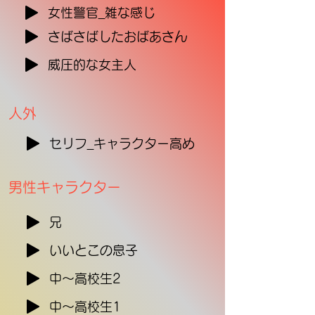
女性警官_雑な感じ
さばさばしたおばあさん
威圧的な女主人
​人外
セリフ_キャラクター高め
​男性キャラクター
兄
いいとこの息子
中～高校生2
中～高校生1